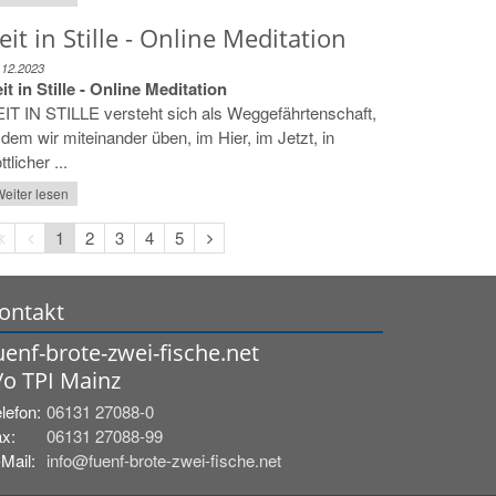
eit in Stille - Online Meditation
.12.2023
it in Stille - Online Meditation
IT IN STILLE versteht sich als Weggefährtenschaft,
 dem wir miteinander üben, im Hier, im Jetzt, in
ttlicher ...
eiter lesen
Erste
Vorherige
Nächste
1
2
3
4
5
Seite
Seite
Seite
ontakt
uenf-brote-zwei-fische.net
/o TPI Mainz
lefon:
06131 27088-0
x:
06131 27088-99
Mail:
info@fuenf-brote-zwei-fische.net