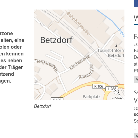
W
rzone
F
alten, eine
16
olen oder
Fa
ben kennen
De
 es neben
st
er Träger
Pf
etzend
W
ngen.
s
V
© Betzdorf
Betzdorf
16
s
Se
...
W