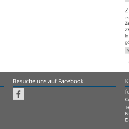
Z
15
Ze
ZE
in
gö
W
Besuche uns auf Facebook
K
f
c
Te
Fa
E-