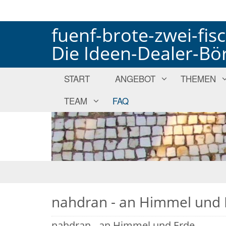
fuenf-brote-zwei-fis
Die Ideen-Dealer-Bö
START
ANGEBOT
THEMEN
TEAM
FAQ
nahdran - an Himmel und 
nahdran - an Himmel und Erde